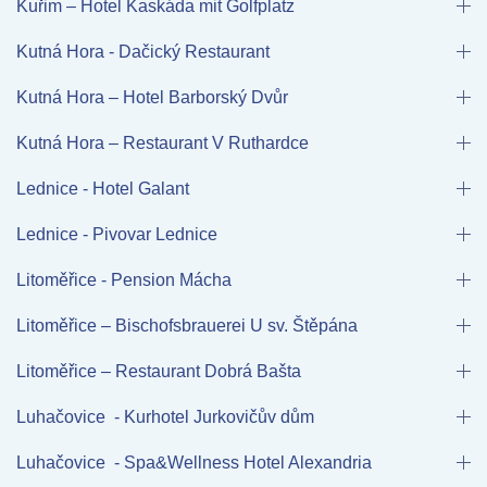
Kuřim – Hotel Kaskáda mit Golfplatz
Kutná Hora - Dačický Restaurant
Kutná Hora – Hotel Barborský Dvůr
Kutná Hora – Restaurant V Ruthardce
Lednice - Hotel Galant
Lednice - Pivovar Lednice
Litoměřice - Pension Mácha
Litoměřice – Bischofsbrauerei U sv. Štěpána
Litoměřice – Restaurant Dobrá Bašta
Luhačovice - Kurhotel Jurkovičův dům
Luhačovice - Spa&Wellness Hotel Alexandria