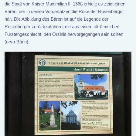
die Stadt von Kaiser Maximilian II. 1568 erhielt; es zeigt einen
Bären, der in seinen Vordertatzen die Rose der Rosenberger
hält. Die Abbildung des Bären ist auf die Legende der
Rosenberger zurückzuführen, die aus einem altrömischen
Fürstengeschlecht, den Orsinis hervorgegangen sein sollten
(orsa-Bärin).