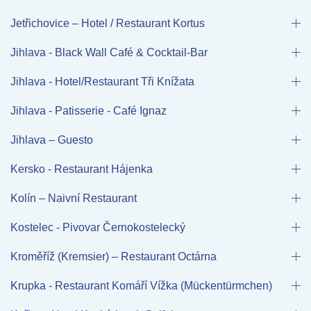
Jetřichovice – Hotel / Restaurant Kortus
Jihlava - Black Wall Café & Cocktail-Bar
Jihlava - Hotel/Restaurant Tři Knížata
Jihlava - Patisserie - Café Ignaz
Jihlava – Guesto
Kersko - Restaurant Hájenka
Kolín – Naivní Restaurant
Kostelec - Pivovar Černokostelecký
Kroměříž (Kremsier) – Restaurant Octárna
Krupka - Restaurant Komáří Vížka (Mückentürmchen)