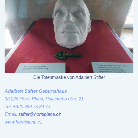
Die Totenmaske von Adalbert Stifter
Adalbert Stifter Geburtshaus
38 226 Horní Planá, Palackcho ulice 21
Tel: +420 380 73 84 73
Email:
stifter@horniplana.cz
www.horniplana.cz