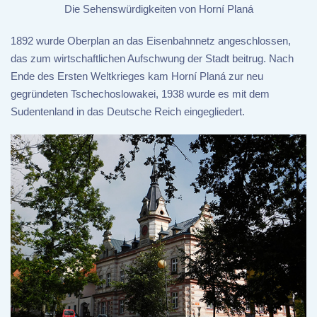
Die Sehenswürdigkeiten von Horní Planá
1892 wurde Oberplan an das Eisenbahnnetz angeschlossen,
das zum wirtschaftlichen Aufschwung der Stadt beitrug. Nach
Ende des Ersten Weltkrieges kam Horní Planá zur neu
gegründeten Tschechoslowakei, 1938 wurde es mit dem
Sudentenland in das Deutsche Reich eingegliedert.