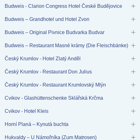
Budweis - Clarion Congress Hotel České Budějovice
Budweis – Grandhotel und Hotel Zvon
Budweis – Original Pivnice Budvarka Budvar
Budweis – Restaurant Masné krámy (Die Fleischbänke)
Český Krumlov - Hotel Zlatý Anděl
Český Krumlov - Restaurant Don Julius
Český Krumlov - Restaurant Krumlovský Mlýn
Cvikov - Glashüttenschenke Sklářská Krčma
Cvikov - Hotel Kleis
Horní Planá – Kynutá buchta
Hukvaldy – U Námořníka (Zum Matrosen)