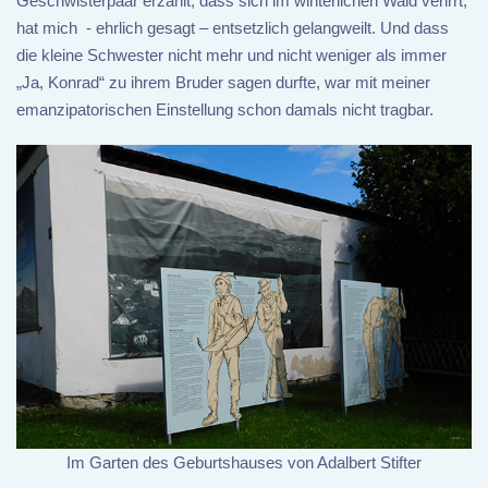
Geschwisterpaar erzählt, dass sich im winterlichen Wald verirrt,
hat mich - ehrlich gesagt – entsetzlich gelangweilt. Und dass
die kleine Schwester nicht mehr und nicht weniger als immer
„Ja, Konrad“ zu ihrem Bruder sagen durfte, war mit meiner
emanzipatorischen Einstellung schon damals nicht tragbar.
Im Garten des Geburtshauses von Adalbert Stifter