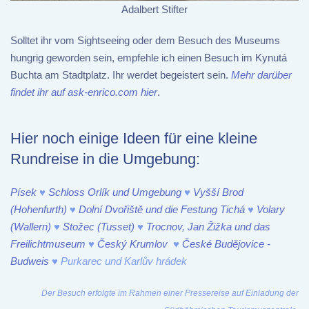
Adalbert Stifter
Solltet ihr vom Sightseeing oder dem Besuch des Museums
hungrig geworden sein, empfehle ich einen Besuch im Kynutá
Buchta am Stadtplatz. Ihr werdet begeistert sein.
Mehr darüber
findet ihr auf ask-enrico.com hier
.
Hier noch einige Ideen für eine kleine
Rundreise in die Umgebung:
Písek
♥
Schloss Orlík und Umgebung
♥
Vyšší Brod
(Hohenfurth)
♥
Dolní Dvořiště und die Festung Tichá
♥
Volary
(Wallern)
♥
Stožec (Tusset)
♥
Trocnov, Jan Žižka und das
Freilichtmuseum
♥
Český Krumlov
♥
České Budějovice -
Budweis
♥
Purkarec und Karlův hrádek
Der Besuch erfolgte im Rahmen einer Pressereise auf Einladung der