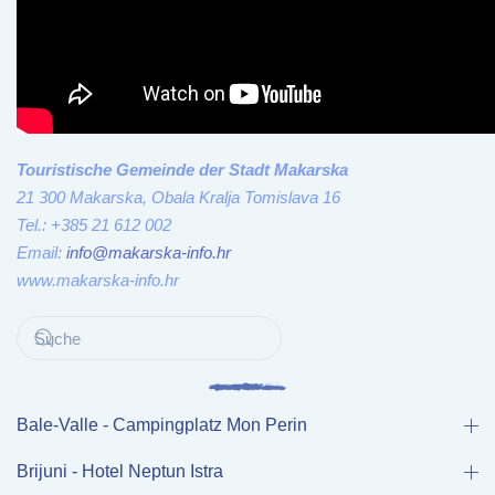
Touristische Gemeinde der Stadt Makarska
21 300 Makarska, Obala Kralja Tomislava 16
Tel.: +385 21 612 002
Email:
info@makarska-info.hr
www.makarska-info.hr
Bale-Valle - Campingplatz Mon Perin
Brijuni - Hotel Neptun Istra