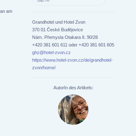
 man am
Grandhotel und Hotel Zvon
370 01 České Budějovice
Nám. Přemysla Otakara II. 90/28
+420 381 601 611 oder +420 381 601 605
ghz@hotel-zvon.cz
https://www.hotel-zvon.cz/de/grandhotel-
zvon/home/
AutorIn des Artikels: