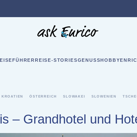
EISEFÜHRER
REISE-STORIES
GENUSS
HOBBY
ENRIC
KROATIEN
ÖSTERREICH
SLOWAKEI
SLOWENIEN
TSCHE
s – Grandhotel und Hot