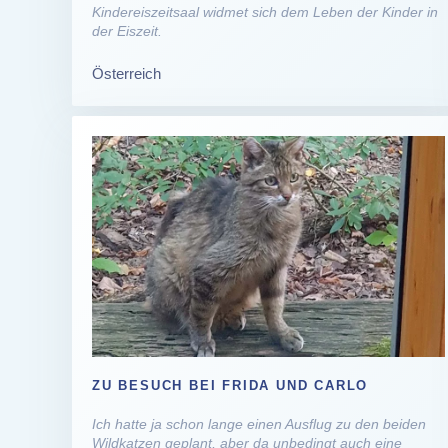
Kindereiszeitsaal widmet sich dem Leben der Kinder in
der Eiszeit.
Österreich
ZU BESUCH BEI FRIDA UND CARLO
Ich hatte ja schon lange einen Ausflug zu den beiden
Wildkatzen geplant, aber da unbedingt auch eine