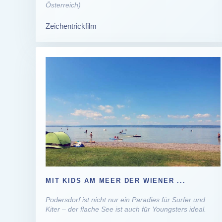
Österreich)
Zeichentrickfilm
MIT KIDS AM MEER DER WIENER ...
Podersdorf ist nicht nur ein Paradies für Surfer und
Kiter – der flache See ist auch für Youngsters ideal.