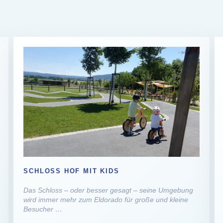
SCHLOSS HOF MIT KIDS
Das Schloss – oder besser gesagt – seine Umgebung
wird immer mehr zum Eldorado für große und kleine
Besucher …