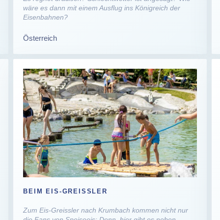
wäre es dann mit einem Ausflug ins Königreich der
Eisenbahnen?
Österreich
BEIM EIS-GREISSLER
Zum Eis-Greissler nach Krumbach kommen nicht nur
die Fans von Speiseeis: Denn hier gibt es neben