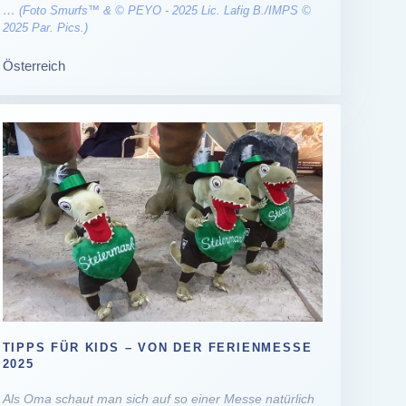
…
(Foto Smurfs™ & © PEYO - 2025 Lic. Lafig B./IMPS ©
2025 Par. Pics.)
Österreich
TIPPS FÜR KIDS – VON DER FERIENMESSE
2025
Als Oma schaut man sich auf so einer Messe natürlich