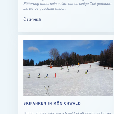
Fütterung dabei sein sollte, hat es einige Zeit gedauert,
bis wir es geschafft haben.
Österreich
SKIFAHREN IN MÖNICHWALD
Schon voriges Jahr war ich mit Enkelkindern und ihren