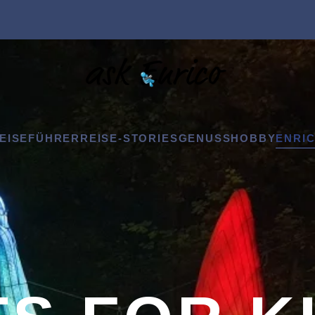
EISEFÜHRER
REISE-STORIES
GENUSS
HOBBY
ENRIC