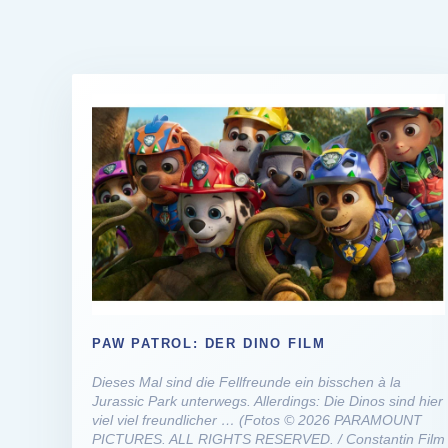
PAW PATROL: DER DINO FILM
Dieses Mal sind die Fellfreunde ein bisschen à la
Jurassic Park unterwegs. Allerdings: Die Dinos sind hier
viel viel freundlicher … (Fotos © 2026 PARAMOUNT
PICTURES. ALL RIGHTS RESERVED. / Constantin Film