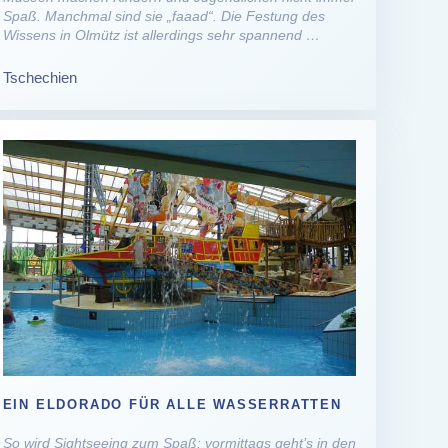
Spaß. Manchmal sind sie „faaad“. Die Festung des
Wissens in Olmütz ist allerdings sehr spannend …
Tschechien
EIN ELDORADO FÜR ALLE WASSERRATTEN
So wird Sightseeing zum Spaß: vormittags geht’s in den