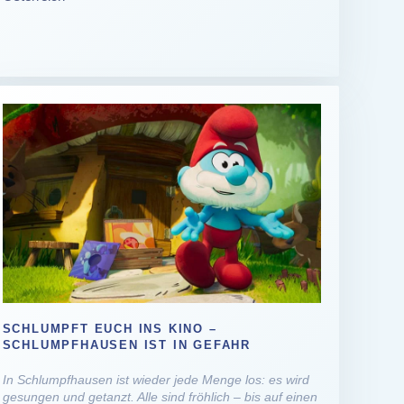
SCHLUMPFT EUCH INS KINO –
SCHLUMPFHAUSEN IST IN GEFAHR
In Schlumpfhausen ist wieder jede Menge los: es wird
gesungen und getanzt. Alle sind fröhlich – bis auf einen