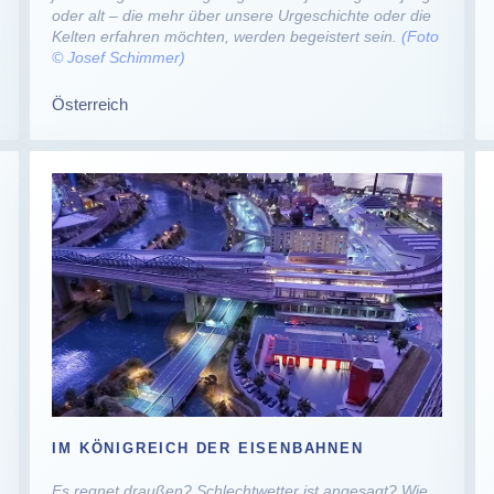
oder alt – die mehr über unsere Urgeschichte oder die
Kelten erfahren möchten, werden begeistert sein.
(Foto
© Josef Schimmer)
Österreich
IM KÖNIGREICH DER EISENBAHNEN
Es regnet draußen? Schlechtwetter ist angesagt? Wie