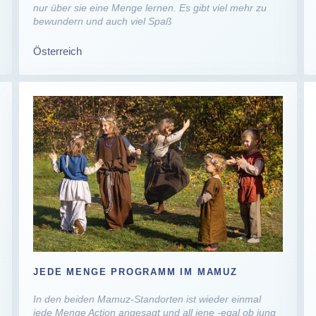
nur über sie eine Menge lernen. Es gibt viel mehr zu
bewundern und auch viel Spaß
Österreich
JEDE MENGE PROGRAMM IM MAMUZ
In den beiden Mamuz-Standorten ist wieder einmal
jede Menge Action angesagt und all jene -egal ob jung