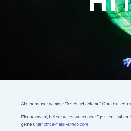
HI
Als mehr oder weniger "frisch gebackene" Oma bin ich im
Eine Auswahl, bei der wir gestaunt oder "gezittert" haben,
gerne unter
office@ask-enrico.com