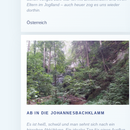
Eltern im Joglland – auch heuer zog es uns wieder
dorthin.
Österreich
AB IN DIE JOHANNESBACHKLAMM
Es ist heiß, schwül und man sehnt sich nach ein
bisschen Abkühlung. Ein idealer Tag für einen Ausflug