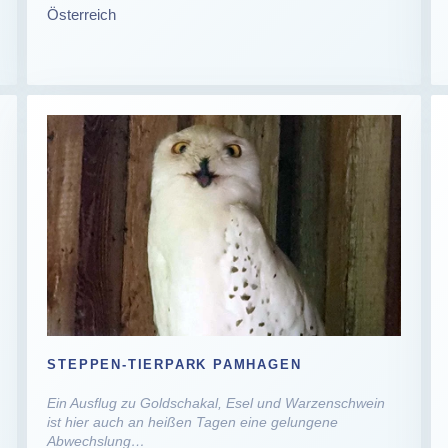
Österreich
STEPPEN-TIERPARK PAMHAGEN
Ein Ausflug zu Goldschakal, Esel und Warzenschwein
ist hier auch an heißen Tagen eine gelungene
Abwechslung…