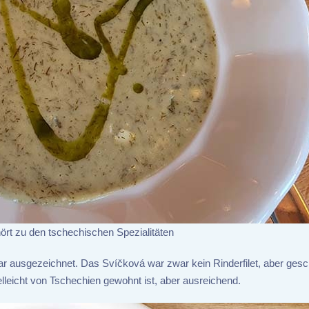
ört zu den tschechischen Spezialitäten
ar ausgezeichnet. Das Svíčková war zwar kein Rinderfilet, aber ges
elleicht von Tschechien gewohnt ist, aber ausreichend.