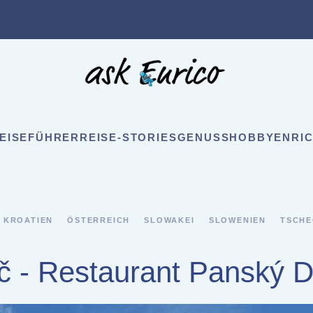
EISEFÜHRER
REISE-STORIES
GENUSS
HOBBY
ENRIC
KROATIEN
ÖSTERREICH
SLOWAKEI
SLOWENIEN
TSCHE
č - Restaurant Panský 