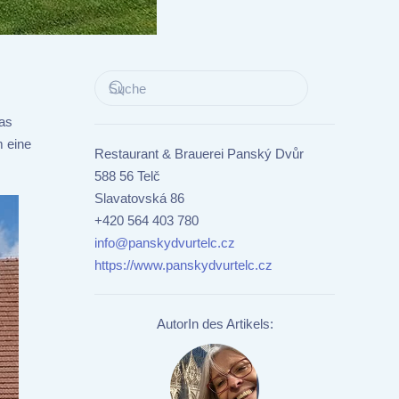
was
m eine
Restaurant & Brauerei Panský Dvůr
588 56 Telč
Slavatovská 86
+420 564 403 780
info@panskydvurtelc.cz
https://www.panskydvurtelc.cz
AutorIn des Artikels: