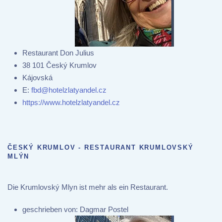
Restaurant Don Julius
38 101 Český Krumlov
Kájovská
E:
fbd@hotelzlatyandel.cz
https://www.hotelzlatyandel.cz
ČESKÝ KRUMLOV - RESTAURANT KRUMLOVSKÝ
MLÝN
Die Krumlovský Mlyn ist mehr als ein Restaurant.
geschrieben von:
Dagmar Postel