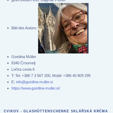
Bild des Autors:
Gostilna Müller
8340 Črnomelj
Ločka cesta 6
T:
Tel: +386 7 3 567 200, Mobil: +386 40 809 295
E:
info@gostilna-muller.si
https://www.gostilna-muller.si/
CVIKOV - GLASHÜTTENSCHENKE SKLÁŘSKÁ KRČMA