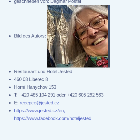
geschrieben von:
Dagmar Postel
Bild des Autors:
Restaurant und Hotel Ještěd
460 08 Liberec 8
Horní Hanychov 153
T:
+420 485 104 291 oder +420 605 292 563
E:
recepce@jested.cz
https://www.jested.cz/en,
https://www.facebook.com/hoteljested