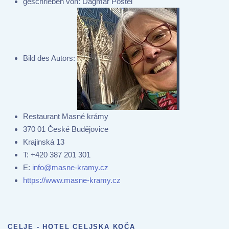
geschrieben von:
Dagmar Postel
Bild des Autors:
Restaurant Masné krámy
370 01 České Budějovice
Krajinská 13
T:
+420 387 201 301
E:
info@masne-kramy.cz
https://www.masne-kramy.cz
CELJE - HOTEL CELJSKA KOČA