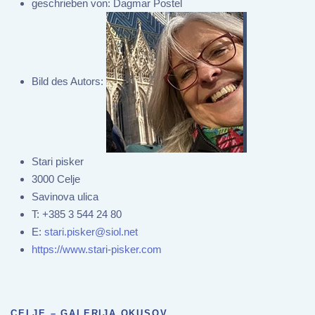
geschrieben von:
Dagmar Postel
Bild des Autors:
Stari pisker
3000 Celje
Savinova ulica
T:
+385 3 544 24 80
E:
stari.pisker@siol.net
https://www.stari-pisker.com
CELJE – GALERIJA OKUSOV