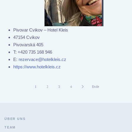
Pivovar Cvikov – Hotel Kleis
47154 Cvikov
Pivovarská 405
T:
+420 735 168 946
E:
rezervace@hotelkleis.cz
https://www.hotelkleis.cz
1
2
3
4
Ende
ÜBER UNS
TEAM