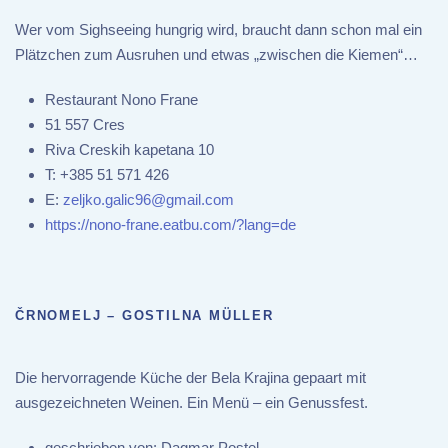
Wer vom Sighseeing hungrig wird, braucht dann schon mal ein
Plätzchen zum Ausruhen und etwas „zwischen die Kiemen“…
Restaurant Nono Frane
51 557 Cres
Riva Creskih kapetana 10
T:
+385 51 571 426
E:
zeljko.galic96@gmail.com
https://nono-frane.eatbu.com/?lang=de
ČRNOMELJ – GOSTILNA MÜLLER
Die hervorragende Küche der Bela Krajina gepaart mit
ausgezeichneten Weinen. Ein Menü – ein Genussfest.
geschrieben von:
Dagmar Postel