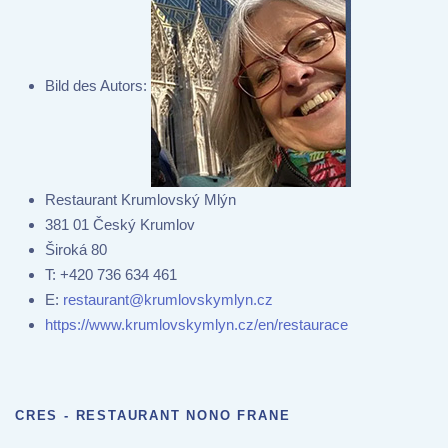
Bild des Autors:
Restaurant Krumlovský Mlýn
381 01 Český Krumlov
Široká 80
T:
+420 736 634 461
E:
restaurant@krumlovskymlyn.cz
https://www.krumlovskymlyn.cz/en/restaurace
CRES - RESTAURANT NONO FRANE