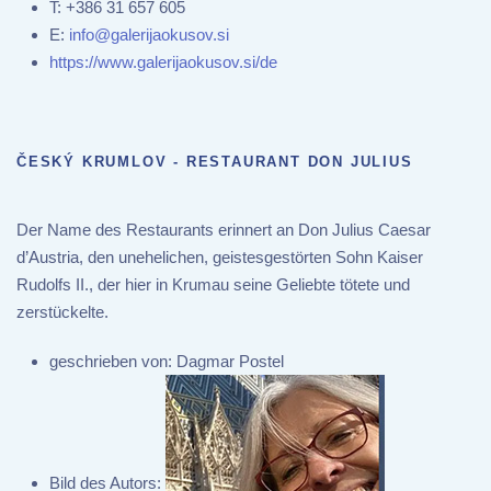
T:
+386 31 657 605
E:
info@galerijaokusov.si
https://www.galerijaokusov.si/de
ČESKÝ KRUMLOV - RESTAURANT DON JULIUS
Der Name des Restaurants erinnert an Don Julius Caesar
d’Austria, den unehelichen, geistesgestörten Sohn Kaiser
Rudolfs II., der hier in Krumau seine Geliebte tötete und
zerstückelte.
geschrieben von:
Dagmar Postel
Bild des Autors: