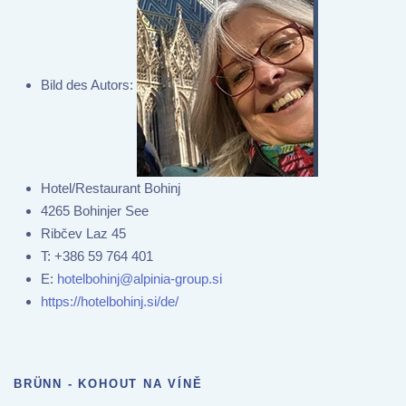
Bild des Autors:
Hotel/Restaurant Bohinj
4265 Bohinjer See
Ribčev Laz 45
T:
+386 59 764 401
E:
hotelbohinj@alpinia-group.si
https://hotelbohinj.si/de/
BRÜNN - KOHOUT NA VÍNĚ