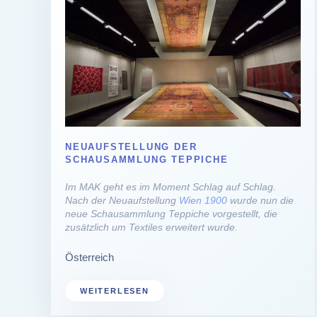
NEUAUFSTELLUNG DER
SCHAUSAMMLUNG TEPPICHE
Im MAK geht es im Moment Schlag auf Schlag.
Nach der Neuaufstellung
Wien 1900
wurde nun die
neue Schausammlung Teppiche vorgestellt, die
zusätzlich um Textiles erweitert wurde.
Österreich
WEITERLESEN