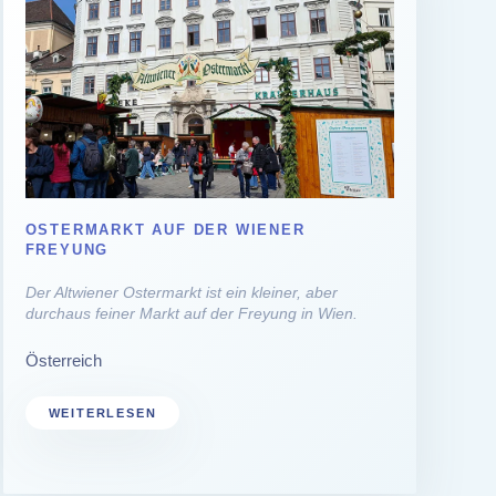
OSTERMARKT AUF DER WIENER
FREYUNG
Der Altwiener Ostermarkt ist ein kleiner, aber
durchaus feiner Markt auf der Freyung in Wien.
Österreich
WEITERLESEN