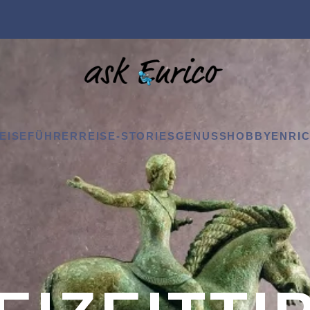
EISEFÜHRER
REISE-STORIES
GENUSS
HOBBY
ENRIC