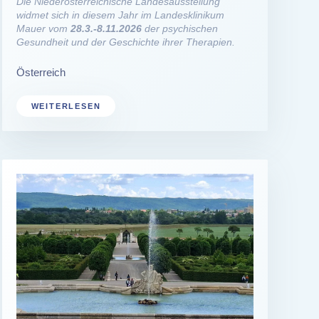
Die Niederösterreichische Landesausstellung
widmet sich in diesem Jahr im Landesklinikum
Mauer vom
28.3.-8.11.2026
der psychischen
Gesundheit und der Geschichte ihrer Therapien.
Österreich
WEITERLESEN