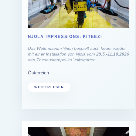
NJOLA IMPRESSIONS: KITEEZI
Das Weltmuseum Wien bespielt auch heuer wieder
mit einer Installation von Njola vom
29.5.-11.10.2026
den Theseustempel im Volksgarten.
Österreich
WEITERLESEN