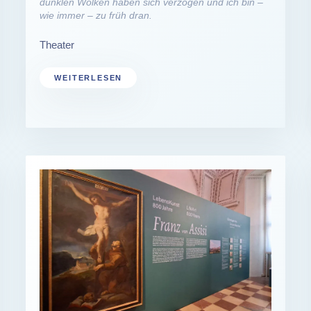
dunklen Wolken haben sich verzogen und ich bin –
wie immer – zu früh dran.
Theater
WEITERLESEN