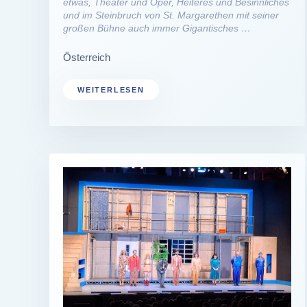
etwas, Theater und Oper, Heiteres und Besinnliches
und im Steinbruch von St. Margarethen mit seiner
großen Bühne auch immer Gigantisches …
Österreich
WEITERLESEN