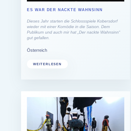
ES WAR DER NACKTE WAHNSINN
Dieses Jahr starten die Schlossspiele Kobersdorf
wieder mit einer Komödie in die Saison. Dem
Publikum und auch mir hat „Der nackte Wahnsinn“
gut gefallen.
Österreich
WEITERLESEN