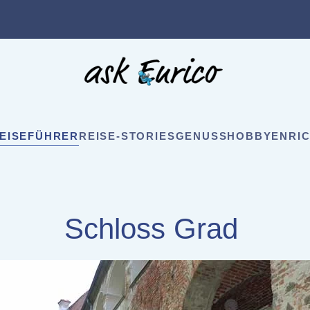
EISEFÜHRER
REISE-STORIES
GENUSS
HOBBY
ENRIC
Schloss Grad