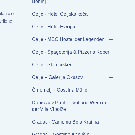
Bohinj
len die
Celje - Hotel Celjska koča
rliche
Celje - Hotel Evropa
Celje - MCC Hostel der Legenden
Celje - Špageterija & Pizzeria Koper
Celje - Stari pisker
Celje – Galerija Okusov
Črnomelj – Gostilna Müller
Dobrovo v Brdih - Brot und Wein in
der Vila Vipolže
Gradac - Camping Bela Krajina
Gradac – Gostilna Kapušin