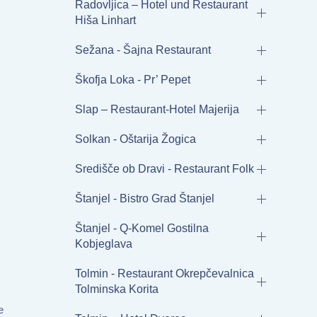
Radovljica – Hotel und Restaurant
Hiša Linhart
Sežana - Šajna Restaurant
Škofja Loka - Pr’ Pepet
Slap – Restaurant-Hotel Majerija
Solkan - Oštarija Žogica
Središče ob Dravi - Restaurant Folk
Štanjel - Bistro Grad Štanjel
Štanjel - Q-Komel Gostilna
Kobjeglava
Tolmin - Restaurant Okrepčevalnica
Tolminska Korita
e