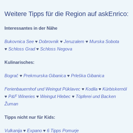
Weitere Tipps für die Region auf askEnrico:
Interessantes in der Nähe
Bukovnica See
♥
Dobrovnik
♥
Jeruzalem
♥
Murska Sobota
♥
Schloss Grad
♥
Schloss Negova
Kulinarisches:
Bograč
♥
Prekmurska Gibanica
♥
Prleška Gibanica
Ferienbauernhof und Weingut Püklavec
♥
Kodila
♥
Kürbiskernöl
♥
P&F Wineries
♥
Weingut Hlebec
♥
Töpferei und Backen
Žuman
Tipps nicht nur für Kids:
Vulkanija
♥
Expano
♥
6 Tipps Pomurje