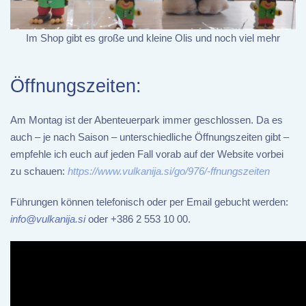
Im Shop gibt es große und kleine Olis und noch viel mehr
Öffnungszeiten:
Am Montag ist der Abenteuerpark immer geschlossen. Da es
auch – je nach Saison – unterschiedliche Öffnungszeiten gibt –
empfehle ich euch auf jeden Fall vorab auf der Website vorbei
zu schauen:
https://www.vulkanija.si/go/976/-ffnungszeiten
Führungen können telefonisch oder per Email gebucht werden:
info@vulkanija.si
oder +386 2 553 10 00.