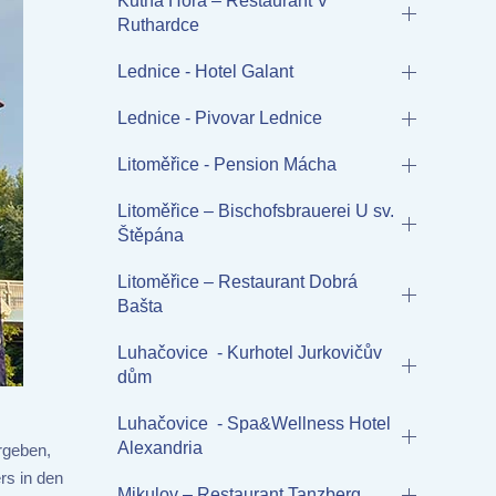
Kutná Hora – Restaurant V
Ruthardce
Lednice - Hotel Galant
Lednice - Pivovar Lednice
Litoměřice - Pension Mácha
Litoměřice – Bischofsbrauerei U sv.
Štěpána
Litoměřice – Restaurant Dobrá
Bašta
Luhačovice - Kurhotel Jurkovičův
dům
Luhačovice - Spa&Wellness Hotel
Alexandria
rgeben,
rs in den
Mikulov – Restaurant Tanzberg