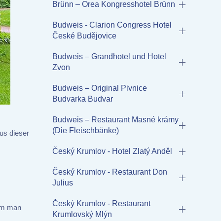
Brünn – Orea Kongresshotel Brünn
Budweis - Clarion Congress Hotel
České Budějovice
Budweis – Grandhotel und Hotel
Zvon
Budweis – Original Pivnice
Budvarka Budvar
Budweis – Restaurant Masné krámy
(Die Fleischbänke)
us dieser
Český Krumlov - Hotel Zlatý Anděl
Český Krumlov - Restaurant Don
Julius
Český Krumlov - Restaurant
kam man
Krumlovský Mlýn