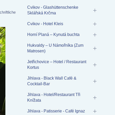
Cvikov - Glashüttenschenke
hriftliche
Sklářská Krčma
Cvikov - Hotel Kleis
Horní Planá – Kynutá buchta
Hukvaldy – U Námořníka (Zum
Matrosen)
Jetřichovice – Hotel / Restaurant
Kortus
Jihlava - Black Wall Café &
Cocktail-Bar
Jihlava - Hotel/Restaurant Tři
Knížata
Jihlava - Patisserie - Café Ignaz