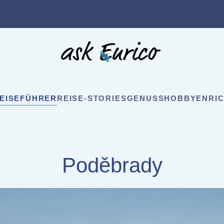
EISEFÜHRER
REISE-STORIES
GENUSS
HOBBY
ENRIC
Poděbrady