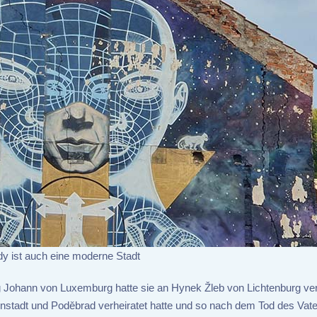
y ist auch eine moderne Stadt
nig Johann von Luxemburg hatte sie an Hynek Žleb von Lichtenburg ve
unstadt und Poděbrad verheiratet hatte und so nach dem Tod des Vate