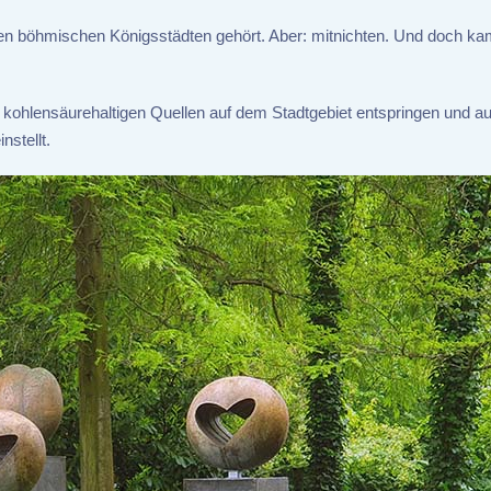
en böhmischen Königsstädten gehört. Aber: mitnichten. Und doch kam
ge kohlensäurehaltigen Quellen auf dem Stadtgebiet entspringen und a
nstellt.