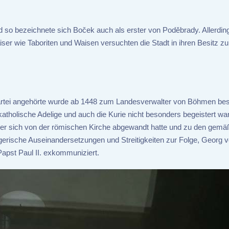
nd so bezeichnete sich Boček auch als erster von Poděbrady. Allerding
r wie Taboriten und Waisen versuchten die Stadt in ihren Besitz zu
Partei angehörte wurde ab 1448 zum Landesverwalter von Böhmen be
tholische Adelige und auch die Kurie nicht besonders begeistert wa
a der sich von der römischen Kirche abgewandt hatte und zu den gemä
iegerische Auseinandersetzungen und Streitigkeiten zur Folge, Georg 
pst Paul II. exkommuniziert.