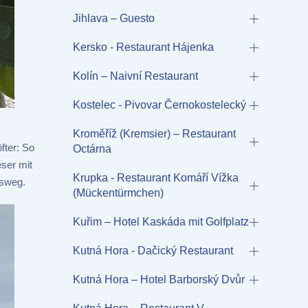
Jihlava – Guesto
Kersko - Restaurant Hájenka
Kolín – Naivní Restaurant
Kostelec - Pivovar Černokostelecký
Kroměříž (Kremsier) – Restaurant
fter: So
Octárna
eser mit
Krupka - Restaurant Komáří Vížka
lsweg.
(Mückentürmchen)
Kuřim – Hotel Kaskáda mit Golfplatz
Kutná Hora - Dačický Restaurant
Kutná Hora – Hotel Barborský Dvůr