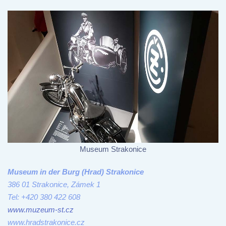
Museum Strakonice
Museum in der Burg (Hrad) Strakonice
386 01 Strakonice, Zámek 1
Tel: +420 380 422 608
www.muzeum-st.cz
www.hradstrakonice.cz