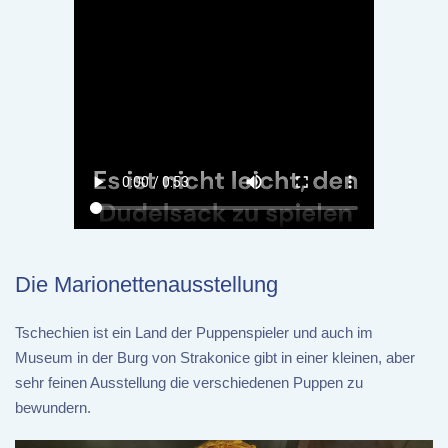
Die Marionettenausstellung
Tschechien ist ein Land der Puppenspieler und auch im
Museum in der Burg von Strakonice gibt in einer kleinen, aber
sehr feinen Ausstellung die verschiedenen Puppen zu
bewundern.