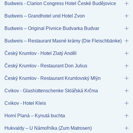
Budweis - Clarion Congress Hotel České Budějovice
Budweis – Grandhotel und Hotel Zvon
Budweis – Original Pivnice Budvarka Budvar
Budweis – Restaurant Masné krámy (Die Fleischbänke)
Český Krumlov - Hotel Zlatý Anděl
Český Krumlov - Restaurant Don Julius
Český Krumlov - Restaurant Krumlovský Mlýn
Cvikov - Glashüttenschenke Sklářská Krčma
Cvikov - Hotel Kleis
Horní Planá – Kynutá buchta
Hukvaldy – U Námořníka (Zum Matrosen)