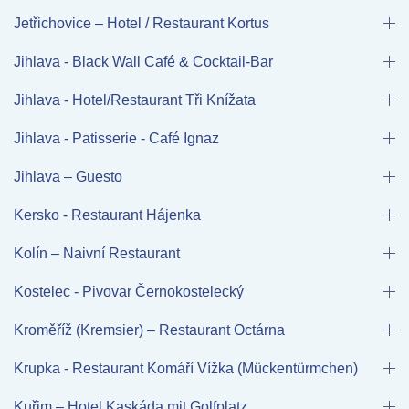
Jetřichovice – Hotel / Restaurant Kortus
Jihlava - Black Wall Café & Cocktail-Bar
Jihlava - Hotel/Restaurant Tři Knížata
Jihlava - Patisserie - Café Ignaz
Jihlava – Guesto
Kersko - Restaurant Hájenka
Kolín – Naivní Restaurant
Kostelec - Pivovar Černokostelecký
Kroměříž (Kremsier) – Restaurant Octárna
Krupka - Restaurant Komáří Vížka (Mückentürmchen)
Kuřim – Hotel Kaskáda mit Golfplatz