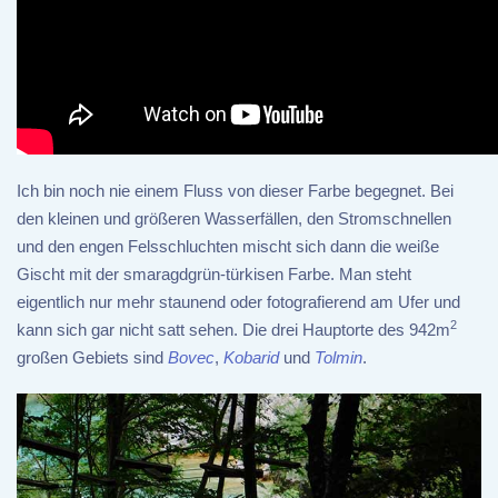
Ich bin noch nie einem Fluss von dieser Farbe begegnet. Bei
den kleinen und größeren Wasserfällen, den Stromschnellen
und den engen Felsschluchten mischt sich dann die weiße
Gischt mit der smaragdgrün-türkisen Farbe. Man steht
eigentlich nur mehr staunend oder fotografierend am Ufer und
2
kann sich gar nicht satt sehen. Die drei Hauptorte des 942m
großen Gebiets sind
Bovec
,
Kobarid
und
Tolmin
.