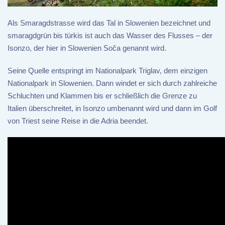
Als Smaragdstrasse wird das Tal in Slowenien bezeichnet und
smaragdgrün bis türkis ist auch das Wasser des Flusses – der
Isonzo, der hier in Slowenien Soča genannt wird.
Seine Quelle entspringt im Nationalpark Triglav, dem einzigen
Nationalpark in Slowenien. Dann windet er sich durch zahlreiche
Schluchten und Klammen bis er schließlich die Grenze zu
Italien überschreitet, in Isonzo umbenannt wird und dann im Golf
von Triest seine Reise in die Adria beendet.