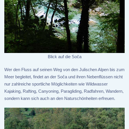
Blick auf die Soča
Wer den Fluss auf seinen Weg von den Julischen Alpen bis zum
Meer begleitet, findet an der Soča und ihren Nebenflüssen nicht
nur zahlreiche sportliche Möglichkeiten wie Wildwasser
Kajaking, Rafting, Canyoning, Paragliding, Radfahren, Wandern,
sondern kann sich auch an den Naturschönheiten erfreuen.