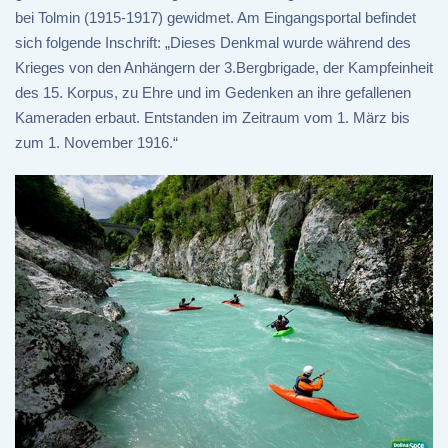
bei Tolmin (1915-1917) gewidmet. Am Eingangsportal befindet
sich folgende Inschrift: „Dieses Denkmal wurde während des
Krieges von den Anhängern der 3.Bergbrigade, der Kampfeinheit
des 15. Korpus, zu Ehre und im Gedenken an ihre gefallenen
Kameraden erbaut. Entstanden im Zeitraum vom 1. März bis
zum 1. November 1916.“