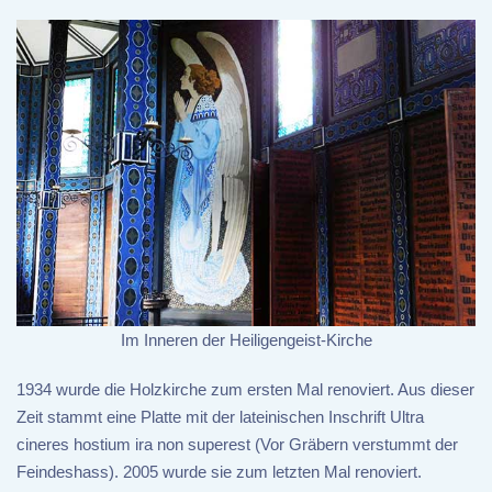
Im Inneren der Heiligengeist-Kirche
1934 wurde die Holzkirche zum ersten Mal renoviert. Aus dieser
Zeit stammt eine Platte mit der lateinischen Inschrift Ultra
cineres hostium ira non superest (Vor Gräbern verstummt der
Feindeshass). 2005 wurde sie zum letzten Mal renoviert.