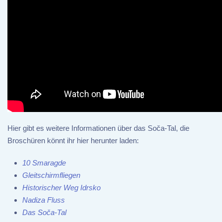
Hier gibt es weitere Informationen über das Soča-Tal, die
Broschüren könnt ihr hier herunter laden:
10 Smaragde
Gleitschirmfliegen
Historischer Weg Idrsko
Nadiza Fluss
Das Soča-Tal