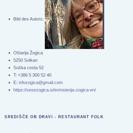
Bild des Autors:
Oštarija Žogica
5250 Solkan
Soška cesta 52
T:
+386 5 300 52 40
E:
infozogica@gmail.com
https://sesezogica.si/en/osterija-zogica-en/
SREDIŠČE OB DRAVI - RESTAURANT FOLK