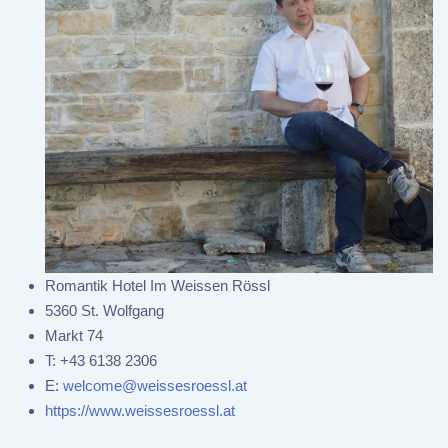
Romantik Hotel Im Weissen Rössl
5360 St. Wolfgang
Markt 74
T:
+43 6138 2306
E:
welcome@weissesroessl.at
https://www.weissesroessl.at