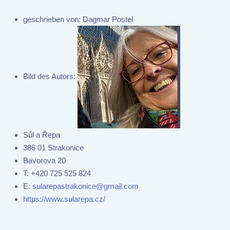
geschrieben von:
Dagmar Postel
Bild des Autors:
Sůl a Řepa
386 01 Strakonice
Bavorova 20
T:
+420 725 525 824
E:
sularepastrakonice@gmail.com
https://www.sularepa.cz/