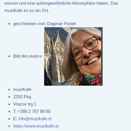
wissen und eine außergewöhnliche Atmosphäre haben. Das
muziKafe ist so ein Ort.
geschrieben von:
Dagmar Postel
Bild des Autors:
muziKafe
2250 Ptuj
Vrazov trg 1
T:
+386 2 787 88 60
E:
info@muzikafe.si
https://www.muzikafe.si