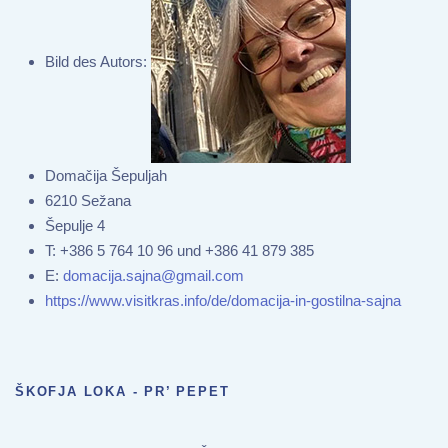
Bild des Autors:
Domačija Šepuljah
6210 Sežana
Šepulje 4
T:
+386 5 764 10 96 und +386 41 879 385
E:
domacija.sajna@gmail.com
https://www.visitkras.info/de/domacija-in-gostilna-sajna
ŠKOFJA LOKA - PR’ PEPET