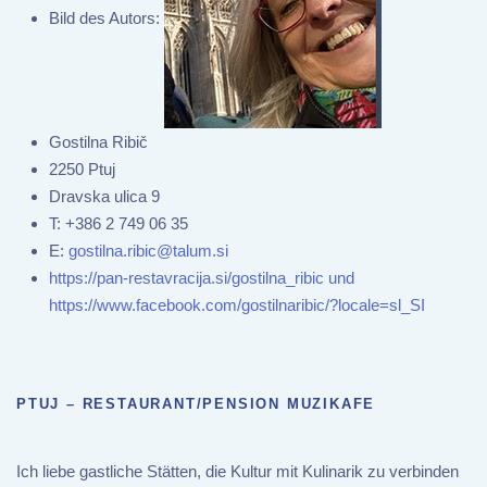
Bild des Autors:
Gostilna Ribič
2250 Ptuj
Dravska ulica 9
T:
+386 2 749 06 35
E:
gostilna.ribic@talum.si
https://pan-restavracija.si/gostilna_ribic und
https://www.facebook.com/gostilnaribic/?locale=sl_SI
PTUJ – RESTAURANT/PENSION MUZIKAFE
Ich liebe gastliche Stätten, die Kultur mit Kulinarik zu verbinden