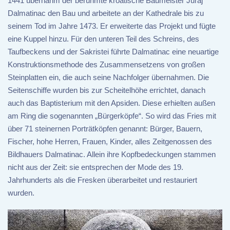
1441 übernahm der berühmte kroatische Baumeister Juraj
Dalmatinac den Bau und arbeitete an der Kathedrale bis zu
seinem Tod im Jahre 1473. Er erweiterte das Projekt und fügte
eine Kuppel hinzu. Für den unteren Teil des Schreins, des
Taufbeckens und der Sakristei führte Dalmatinac eine neuartige
Konstruktionsmethode des Zusammensetzens von großen
Steinplatten ein, die auch seine Nachfolger übernahmen. Die
Seitenschiffe wurden bis zur Scheitelhöhe errichtet, danach
auch das Baptisterium mit den Apsiden. Diese erhielten außen
am Ring die sogenannten „Bürgerköpfe“. So wird das Fries mit
über 71 steinernen Porträtköpfen genannt: Bürger, Bauern,
Fischer, hohe Herren, Frauen, Kinder, alles Zeitgenossen des
Bildhauers Dalmatinac. Allein ihre Kopfbedeckungen stammen
nicht aus der Zeit: sie entsprechen der Mode des 19.
Jahrhunderts als die Fresken überarbeitet und restauriert
wurden.