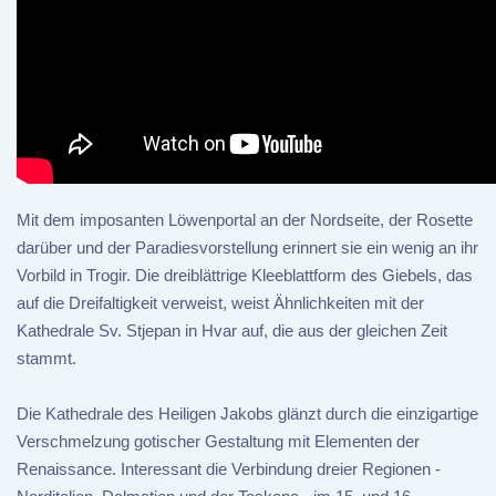
Mit dem imposanten Löwenportal an der Nordseite, der Rosette
darüber und der Paradiesvorstellung erinnert sie ein wenig an ihr
Vorbild in Trogir. Die dreiblättrige Kleeblattform des Giebels, das
auf die Dreifaltigkeit verweist, weist Ähnlichkeiten mit der
Kathedrale Sv. Stjepan in Hvar auf, die aus der gleichen Zeit
stammt.
Die Kathedrale des Heiligen Jakobs glänzt durch die einzigartige
Verschmelzung gotischer Gestaltung mit Elementen der
Renaissance. Interessant die Verbindung dreier Regionen -