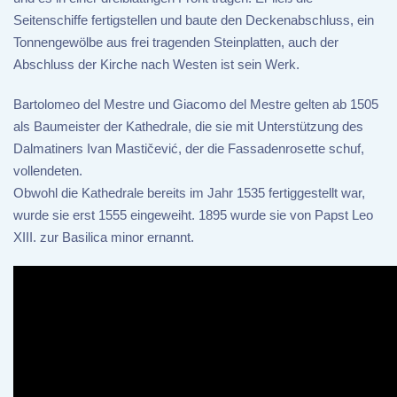
Seitenschiffe fertigstellen und baute den Deckenabschluss, ein
Tonnengewölbe aus frei tragenden Steinplatten, auch der
Abschluss der Kirche nach Westen ist sein Werk.
Bartolomeo del Mestre und Giacomo del Mestre gelten ab 1505
als Baumeister der Kathedrale, die sie mit Unterstützung des
Dalmatiners Ivan Mastičević, der die Fassadenrosette schuf,
vollendeten.
Obwohl die Kathedrale bereits im Jahr 1535 fertiggestellt war,
wurde sie erst 1555 eingeweiht. 1895 wurde sie von Papst Leo
XIII. zur Basilica minor ernannt.