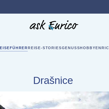
EISEFÜHRER
REISE-STORIES
GENUSS
HOBBY
ENRIC
Drašnice