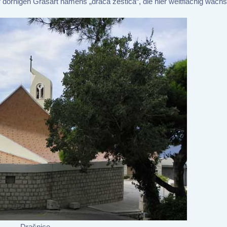
rnigen Grasart namens „draca zestica“, die hier weitflächig wächs
Drašnice