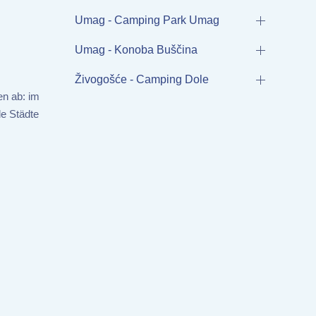
Umag - Camping Park Umag
Umag - Konoba Buščina
Živogošće - Camping Dole
en ab: im
le Städte