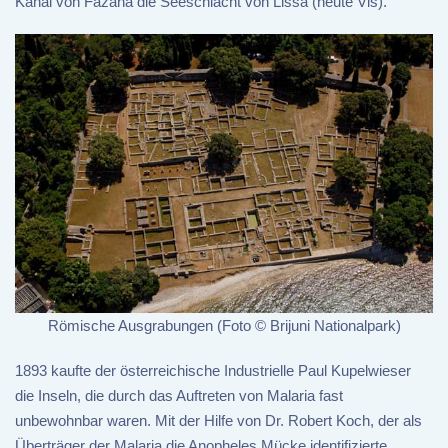
Kanal von Fažana die Seeschlacht von Lissa (heute Vis).
Römische Ausgrabungen (Foto © Brijuni Nationalpark)
1893 kaufte der österreichische Industrielle Paul Kupelwieser
die Inseln, die durch das Auftreten von Malaria fast
unbewohnbar waren. Mit der Hilfe von Dr. Robert Koch, der als
Überträger der Malaria die Anopheles Mücke identifizierte,