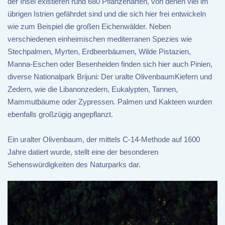
der Insel existieren rund 680 Pflanzenarten, von denen viel im
übrigen Istrien gefährdet sind und die sich hier frei entwickeln
wie zum Beispiel die großen Eichenwälder. Neben
verschiedenen einheimischen mediterranen Spezies wie
Stechpalmen, Myrten, Erdbeerbäumen, Wilde Pistazien,
Manna-Eschen oder Besenheiden finden sich hier auch Pinien,
diverse Nationalpark Brijuni: Der uralte OlivenbaumKiefern und
Zedern, wie die Libanonzedern, Eukalypten, Tannen,
Mammutbäume oder Zypressen. Palmen und Kakteen wurden
ebenfalls großzügig angepflanzt.
Ein uralter Olivenbaum, der mittels C-14-Methode auf 1600
Jahre datiert wurde, stellt eine der besonderen
Sehenswürdigkeiten des Naturparks dar.