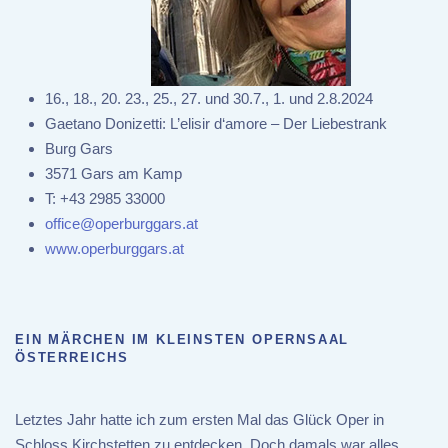
16., 18., 20. 23., 25., 27. und 30.7., 1. und 2.8.2024
Gaetano Donizetti: L’elisir d‘amore – Der Liebestrank
Burg Gars
3571 Gars am Kamp
T:
+43 2985 33000
office@operburggars.at
www.operburggars.at
EIN MÄRCHEN IM KLEINSTEN OPERNSAAL
ÖSTERREICHS
Letztes Jahr hatte ich zum ersten Mal das Glück Oper in
Schloss Kirchstetten zu entdecken. Doch damals war alles