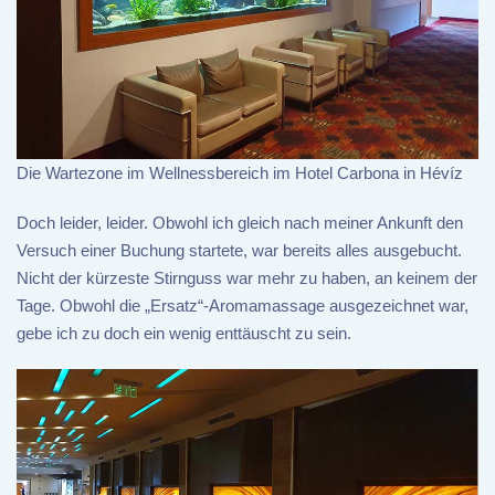
Die Wartezone im Wellnessbereich im Hotel Carbona in Hévíz
Doch leider, leider. Obwohl ich gleich nach meiner Ankunft den
Versuch einer Buchung startete, war bereits alles ausgebucht.
Nicht der kürzeste Stirnguss war mehr zu haben, an keinem der
Tage. Obwohl die „Ersatz“-Aromamassage ausgezeichnet war,
gebe ich zu doch ein wenig enttäuscht zu sein.