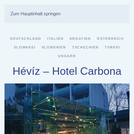
Zum Hauptinhalt springen
DEUTSCHLAND
ITALIEN
KROATIEN
ÖSTERREICH
SLOWAKEI
SLOWENIEN
TSCHECHIEN
TÜRKEI
UNGARN
Hévíz – Hotel Carbona