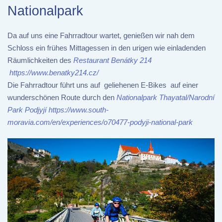
Nationalpark
Da auf uns eine Fahrradtour wartet, genießen wir nah dem
Schloss ein frühes Mittagessen in den urigen wie einladenden
Räumlichkeiten des
Restaurant Benátky 214
https://www.benatky214.cz/
Die Fahrradtour führt uns auf geliehenen E-Bikes auf einer
wunderschönen Route durch den
Nationalpark Thayatal/Narodní
Park Podjyjí
https://www.south-
moravia.com/en/experiences/o70477-podyji-national-park