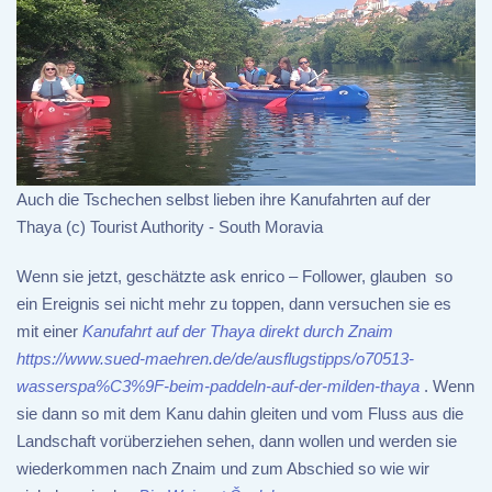
Auch die Tschechen selbst lieben ihre Kanufahrten auf der
Thaya (c) Tourist Authority - South Moravia
Wenn sie jetzt, geschätzte ask enrico – Follower, glauben so
ein Ereignis sei nicht mehr zu toppen, dann versuchen sie es
mit einer
Kanufahrt auf der Thaya direkt durch Znaim
https://www.sued-maehren.de/de/ausflugstipps/o70513-
wasserspa%C3%9F-beim-paddeln-auf-der-milden-thaya
. Wenn
sie dann so mit dem Kanu dahin gleiten und vom Fluss aus die
Landschaft vorüberziehen sehen, dann wollen und werden sie
wiederkommen nach Znaim und zum Abschied so wie wir