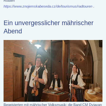
Routen
https://www.znojemskabeseda.cz/de/tourismus/radtouren
.
Ein unvergesslicher mährischer
Abend
Begeisterten mit mährischer Volksmusik: die Band CM Dyjavan