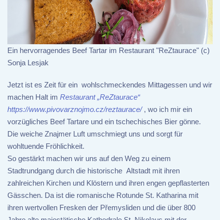
Ein hervorragendes Beef Tartar im Restaurant "ReZtaurace" (c)
Sonja Lesjak
Jetzt ist es Zeit für ein wohlschmeckendes Mittagessen und wir
machen Halt im
Restaurant „ReZtaurace“
https://www.pivovarznojmo.cz/reztaurace/
, wo ich mir ein
vorzügliches Beef Tartare und ein tschechisches Bier gönne.
Die weiche Znajmer Luft umschmiegt uns und sorgt für
wohltuende Fröhlichkeit.
So gestärkt machen wir uns auf den Weg zu einem
Stadtrundgang durch die historische Altstadt mit ihren
zahlreichen Kirchen und Klöstern und ihren engen gepflasterten
Gässchen. Da ist die romanische Rotunde St. Katharina mit
ihren wertvollen Fresken der Přemysliden und die über 800
Jahre alte majestätische Kathedrale St. Nikolaus mit der