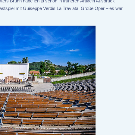
ers Brünn habe ich ja schon in früheren Artikeln Ausdruck
astspiel mit Guiseppe Verdis La Traviata. Große Oper – es war