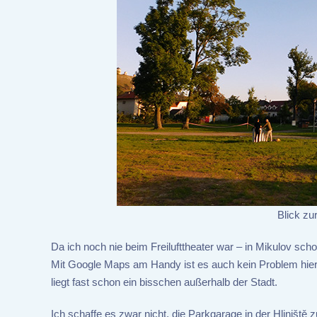
Blick zu
Da ich noch nie beim Freilufttheater war – in Mikulov scho
Mit Google Maps am Handy ist es auch kein Problem hierh
liegt fast schon ein bisschen außerhalb der Stadt.
Ich schaffe es zwar nicht, die Parkgarage in der Hliniště z