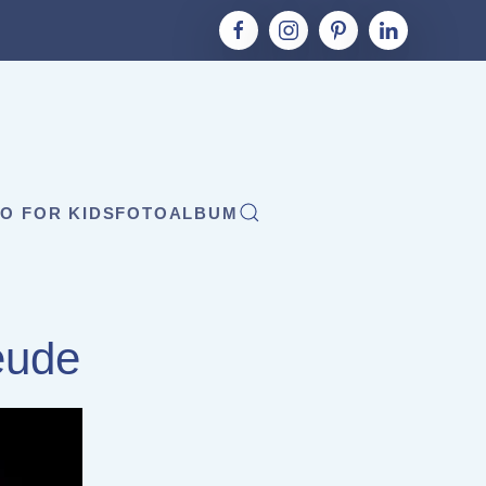
O FOR KIDS
FOTOALBUM
eude