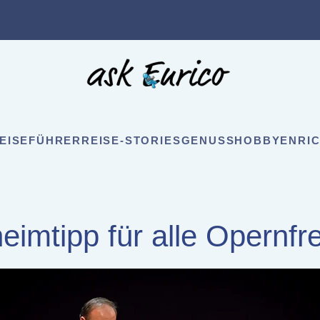
EISEFÜHRER
REISE-STORIES
GENUSS
HOBBY
ENRIC
eimtipp für alle Opernfr