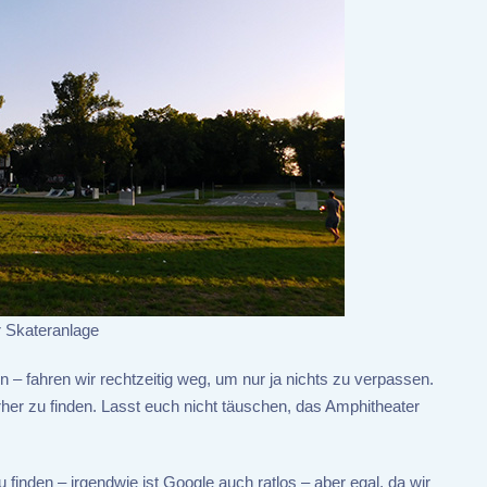
r Skateranlage
n – fahren wir rechtzeitig weg, um nur ja nichts zu verpassen.
er zu finden. Lasst euch nicht täuschen, das Amphitheater
u finden – irgendwie ist Google auch ratlos – aber egal, da wir