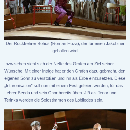
Der Rückkehrer Bohuš (Roman Hoza), der für einen Jakobiner
gehalten wird
Inzwischen sieht sich der Neffe des Grafen am Ziel seiner
Wünsche. Mit einer Intrige hat er den Grafen dazu gebracht, den
eigenen Sohn zu verstoßen und ihn als Erbe einzusetzen. Diese
„Inthronisation“ soll nun mit einem Fest gefeiert werden, für das
Lehrer Benda und sein Chor bereits üben. Jiří als Tenor und
Terinka werden die Solostimmen des Lobliedes sein.