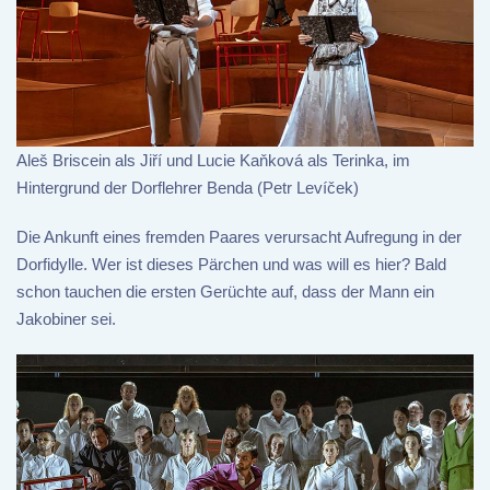
Aleš Briscein als Jiří und Lucie Kaňková als Terinka, im
Hintergrund der Dorflehrer Benda (Petr Levíček)
Die Ankunft eines fremden Paares verursacht Aufregung in der
Dorfidylle. Wer ist dieses Pärchen und was will es hier? Bald
schon tauchen die ersten Gerüchte auf, dass der Mann ein
Jakobiner sei.