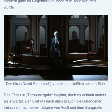
sondern ganz im Gegenteil von ihnen zum Tode verurteilt
wurde.
Der Graf (David Szendiuch) verzeiht schließlich seinem Sohn
Das Fest zur „Thronübergabe“ beginnt, doch es verläuft anders
als erwartet. Der Graf will nach alten Brauch die Gefangenen
freilassen, nach einem Zögern von Adolf und dem Burggrafen