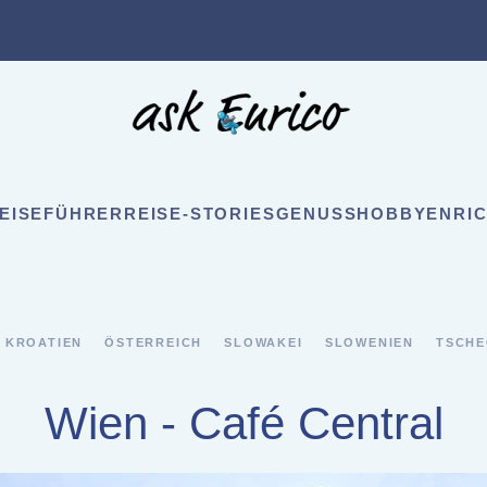
EISEFÜHRER
REISE-STORIES
GENUSS
HOBBY
ENRIC
KROATIEN
ÖSTERREICH
SLOWAKEI
SLOWENIEN
TSCHE
Wien - Café Central