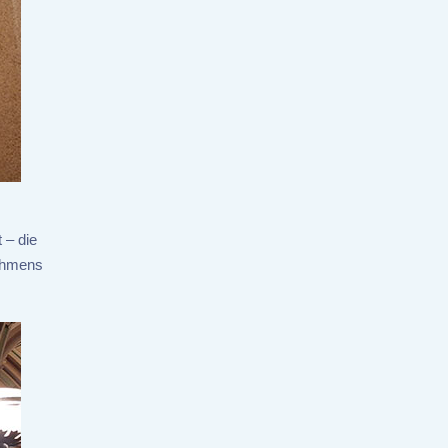
 – die
nehmens