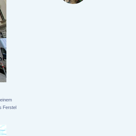
seinem
s Ferstel