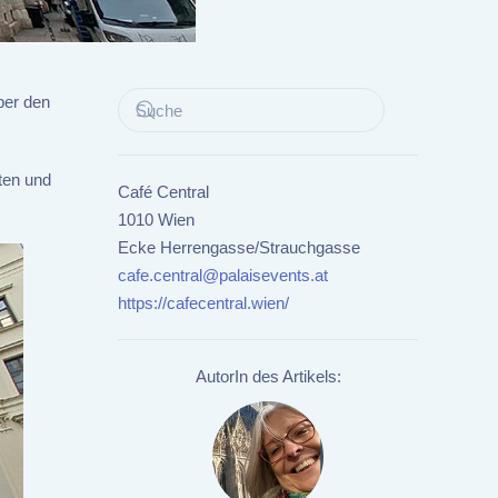
ber den
ten und
Café Central
1010 Wien
Ecke Herrengasse/Strauchgasse
cafe.central@palaisevents.at
https://cafecentral.wien/
AutorIn des Artikels: