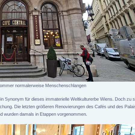
 Sommer normalerweise Menschenschlangen
ein Synonym für dieses immaterielle Weltkulturerbe Wiens. Doch zu 
ischung. Die letzten größeren Renovierungen des Cafés und des Palai
 und wurden damals in Etappen vorgenommen.