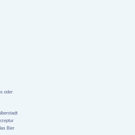
ps oder
lberstadt
ezeptur
das Bier