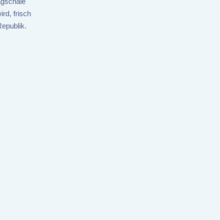
agschale
rd, frisch
epublik.