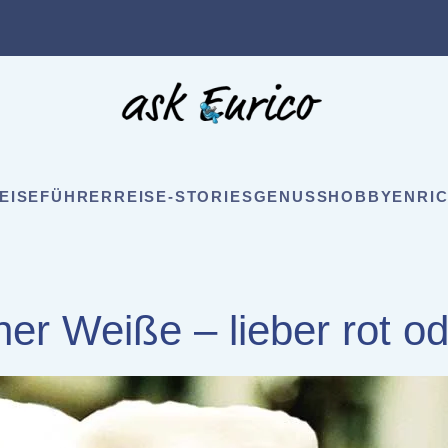
EISEFÜHRER
REISE-STORIES
GENUSS
HOBBY
ENRIC
iner Weiße – lieber rot o