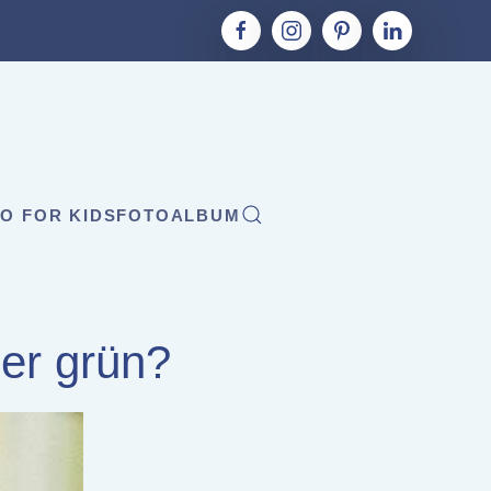
O FOR KIDS
FOTOALBUM
der grün?