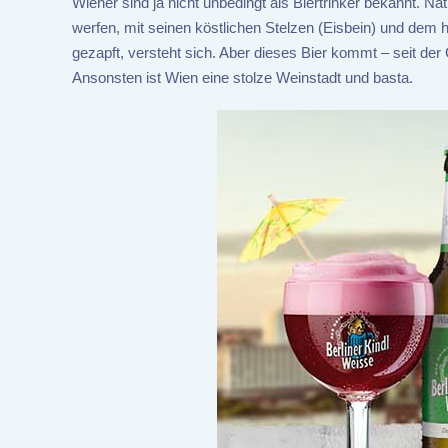
Wiener sind ja nicht unbedingt als Biertrinker bekannt. 
werfen, mit seinen köstlichen Stelzen (Eisbein) und dem he
gezapft, versteht sich. Aber dieses Bier kommt – seit d
Ansonsten ist Wien eine stolze Weinstadt und basta.