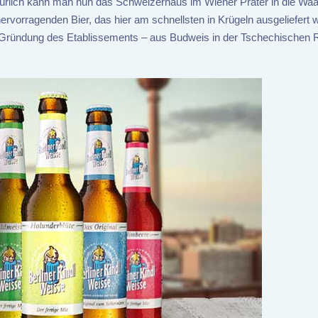
Natürlich kann man nun das Schweizerhaus im Wiener Prater in die Wa
rvorragenden Bier, das hier am schnellsten in Krügeln ausgeliefert wi
er Gründung des Etablissements – aus Budweis in der Tschechischen R