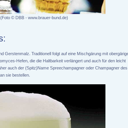
 (Foto © DBB - www.brauer-bund.de)
s:
nd Gerstenmalz. Traditionell folgt auf eine Mischgärung mit obergärig
myces-Hefen, die die Haltbarkeit verlängert und auch für den leicht
daher auch der (Spitz)Name Spreechampagner oder Champagner des
 sie bestellen.