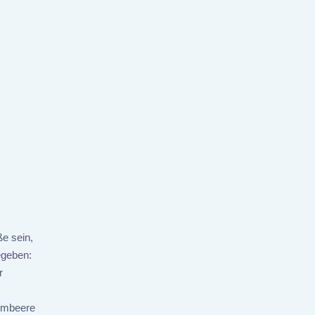
ße sein,
egeben:
r
Himbeere