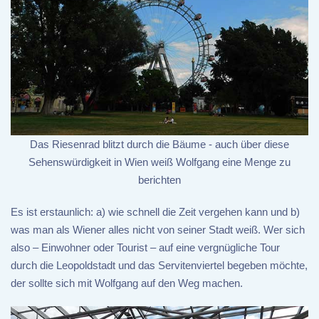
Das Riesenrad blitzt durch die Bäume - auch über diese
Sehenswürdigkeit in Wien weiß Wolfgang eine Menge zu
berichten
Es ist erstaunlich: a) wie schnell die Zeit vergehen kann und b)
was man als Wiener alles nicht von seiner Stadt weiß. Wer sich
also – Einwohner oder Tourist – auf eine vergnügliche Tour
durch die Leopoldstadt und das Servitenviertel begeben möchte,
der sollte sich mit Wolfgang auf den Weg machen.