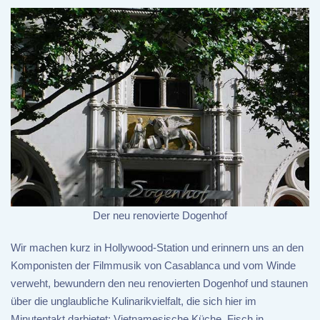
Der neu renovierte Dogenhof
Wir machen kurz in Hollywood-Station und erinnern uns an den
Komponisten der Filmmusik von Casablanca und vom Winde
verweht, bewundern den neu renovierten Dogenhof und staunen
über die unglaubliche Kulinarikvielfalt, die sich hier im
Minutentakt darbietet: Vietnamesische Küche, Fisch in