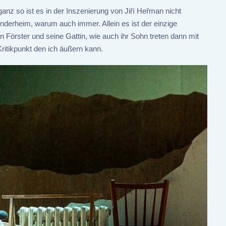
, ganz so ist es in der Inszenierung von Jiří Heřman nicht
nderheim, warum auch immer. Allein es ist der einzige
 Förster und seine Gattin, wie auch ihr Sohn treten dann mit
Kritikpunkt den ich äußern kann.