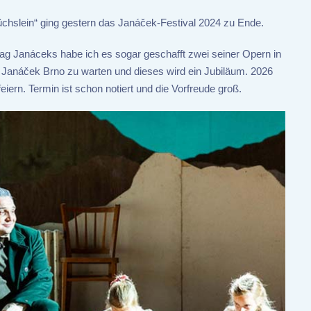
Füchslein“ ging gestern das Janáček-Festival 2024 zu Ende.
g Janáceks habe ich es sogar geschafft zwei seiner Opern in
l Janáček Brno zu warten und dieses wird ein Jubiläum. 2026
eiern. Termin ist schon notiert und die Vorfreude groß.