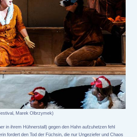
estival, Marek Olbrzymek)
ühner in ihrem Hühnerstall) gegen den Hahn aufzuhetzen fehl
erin fordert den Tod der Füchsin, die nur Ungeziefer und Chaos