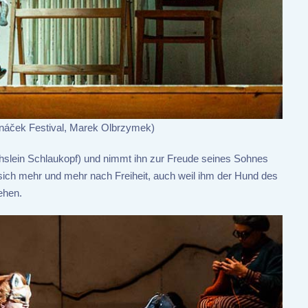
anáček Festival, Marek Olbrzymek)
üchslein Schlaukopf) und nimmt ihn zur Freude seines Sohnes
sich mehr und mehr nach Freiheit, auch weil ihm der Hund des
ehen.