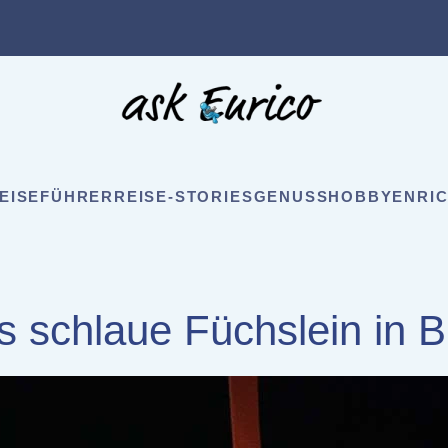
EISEFÜHRER
REISE-STORIES
GENUSS
HOBBY
ENRIC
s schlaue Füchslein in B