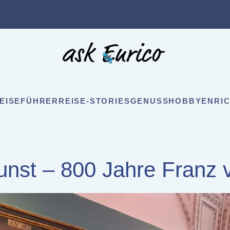
EISEFÜHRER
REISE-STORIES
GENUSS
HOBBY
ENRIC
nst – 800 Jahre Franz v