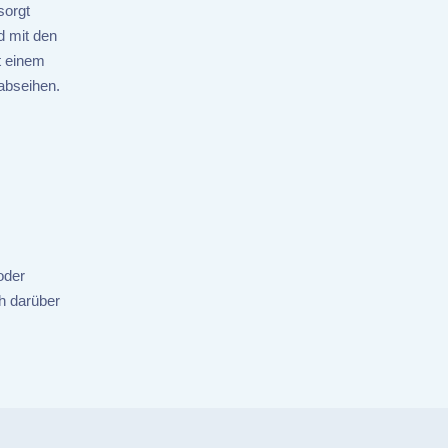
sorgt
d mit den
t einem
abseihen.
oder
h darüber