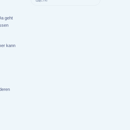
Da geht
essen
mer kann
nderen