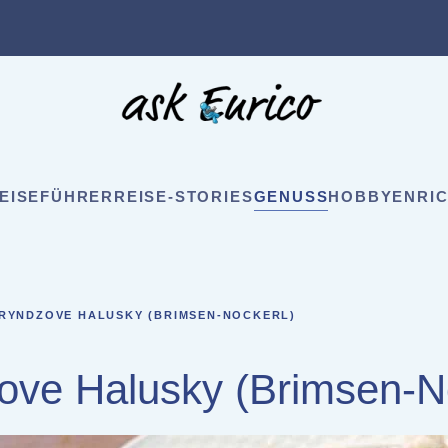
EISEFÜHRER
REISE-STORIES
GENUSS
HOBBY
ENRIC
RYNDZOVE HALUSKY (BRIMSEN-NOCKERL)
ove Halusky (Brimsen-N