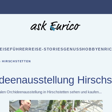
EISEFÜHRER
REISE-STORIES
GENUSS
HOBBY
ENRIC
 HIRSCHSTETTEN
deenausstellung Hirschs
en Orchideenausstellung in Hirschstetten sehen und kaufen...