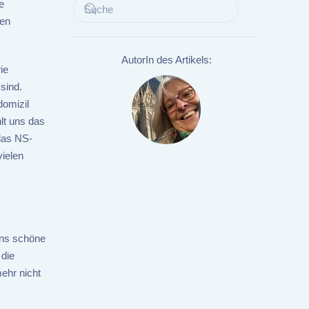
e
den
AutorIn des Artikels:
ie
sind.
domizil
lt uns das
 das NS-
ielen
ins schöne
 die
ehr nicht