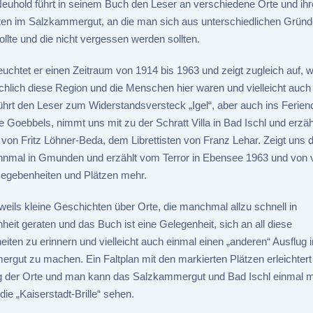
uhold führt in seinem Buch den Leser an verschiedene Orte und ihr
en im Salzkammergut, an die man sich aus unterschiedlichen Grün
ollte und die nicht vergessen werden sollten.
uchtet er einen Zeitraum von 1914 bis 1963 und zeigt zugleich auf, w
chlich diese Region und die Menschen hier waren und vielleicht auch 
ührt den Leser zum Widerstandsversteck „Igel“, aber auch ins Ferien
e Goebbels, nimmt uns mit zu der Schratt Villa in Bad Ischl und erzäh
 von Fritz Löhner-Beda, dem Librettisten von Franz Lehar. Zeigt uns
nmal in Gmunden und erzählt vom Terror in Ebensee 1963 und von v
egebenheiten und Plätzen mehr.
weils kleine Geschichten über Orte, die manchmal allzu schnell in
eit geraten und das Buch ist eine Gelegenheit, sich an all diese
iten zu erinnern und vielleicht auch einmal einen „anderen“ Ausflug 
rgut zu machen. Ein Faltplan mit den markierten Plätzen erleichtert
g der Orte und man kann das Salzkammergut und Bad Ischl einmal m
die „Kaiserstadt-Brille“ sehen.