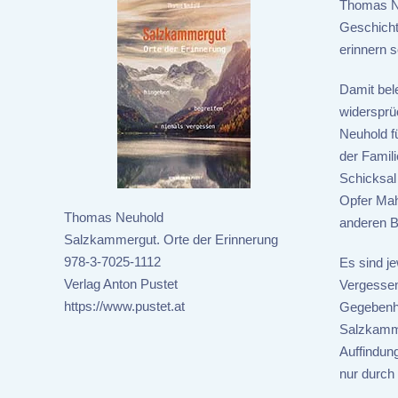
Thomas Ne
Geschicht
erinnern s
Damit bele
widersprü
Neuhold f
der Famili
Schicksal
Opfer Mah
Thomas Neuhold
anderen B
Salzkammergut. Orte der Erinnerung
978-3-7025-1112
Es sind je
Verlag Anton Pustet
Vergessenh
https://www.pustet.at
Gegebenhe
Salzkamme
Auffindun
nur durch 