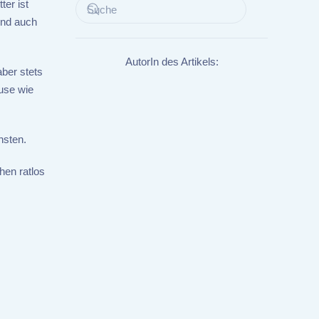
ter ist
und auch
AutorIn des Artikels:
aber stets
ause wie
hsten.
hen ratlos