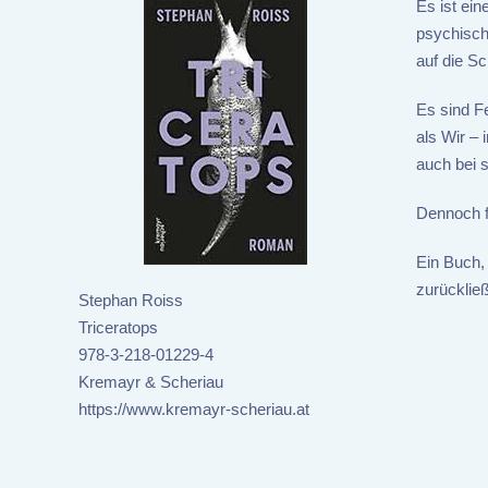
Es ist ein
psychisch 
auf die S
Es sind Fe
als Wir – 
auch bei s
Dennoch f
Ein Buch, 
zurücklie
Stephan Roiss
Triceratops
978-3-218-01229-4
Kremayr & Scheriau
https://www.kremayr-scheriau.at