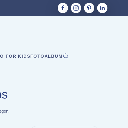
O FOR KIDS
FOTOALBUM
ps
egen.