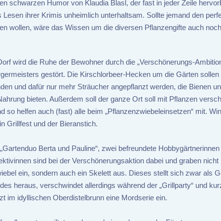
n schwarzen Humor von Klaudia Blasl, der fast in jeder Zeile hervorbl
 Lesen ihrer Krimis unheimlich unterhaltsam. Sollte jemand den perf
en wollen, wäre das Wissen um die diversen Pflanzengifte auch noc
Dorf wird die Ruhe der Bewohner durch die „Verschönerungs-Ambitio
germeisters gestört. Die Kirschlorbeer-Hecken um die Gärten sollen
den und dafür nur mehr Sträucher angepflanzt werden, die Bienen u
Nahrung bieten. Außerdem soll der ganze Ort soll mit Pflanzen versc
d so helfen auch (fast) alle beim „Pflanzenzwiebeleinsetzen“ mit. Wi
n Grillfest und der Bieranstich.
„Gartenduo Berta und Pauline“, zwei befreundete Hobbygärtnerinnen
ktivinnen sind bei der Verschönerungsaktion dabei und graben nicht 
ebel ein, sondern auch ein Skelett aus. Dieses stellt sich zwar als 
des heraus, verschwindet allerdings während der „Grillparty“ und kur
zt im idyllischen Oberdistelbrunn eine Mordserie ein.