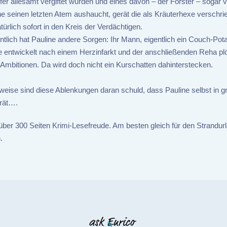
er allesamt vergiftet wurden und eines davon – der Förster – sogar v
ne seinen letzten Atem aushaucht, gerät die als Kräuterhexe verschri
türlich sofort in den Kreis der Verdächtigen.
tlich hat Pauline andere Sorgen: Ihr Mann, eigentlich ein Couch-Pota
e entwickelt nach einem Herzinfarkt und der anschließenden Reha plö
 Ambitionen. Da wird doch nicht ein Kurschatten dahinterstecken.
weise sind diese Ablenkungen daran schuld, dass Pauline selbst in g
rät….
 über 300 Seiten Krimi-Lesefreude. Am besten gleich für den Strandur
.