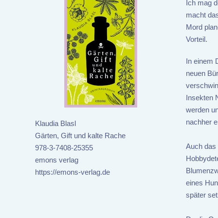
Ich mag de
macht das
Mord plan
Vorteil.
In einem 
neuen Bür
verschwin
Insekten 
werden un
nachher ei
Klaudia Blasl
Gärten, Gift und kalte Rache
Auch das 
978-3-7408-25355
Hobbydete
emons verlag
Blumenzwi
https://emons-verlag.de
eines Hun
später set