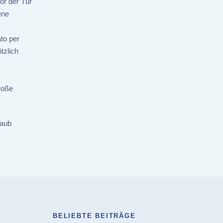
or der Tür
ene
to per
tzlich
roße
laub
BELIEBTE BEITRÄGE