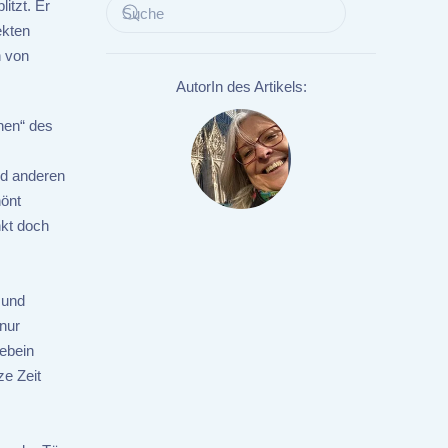
itzt. Er
ekten
h von
AutorIn des Artikels:
nen“ des
nd anderen
hönt
nkt doch
 und
nur
Gebein
ze Zeit