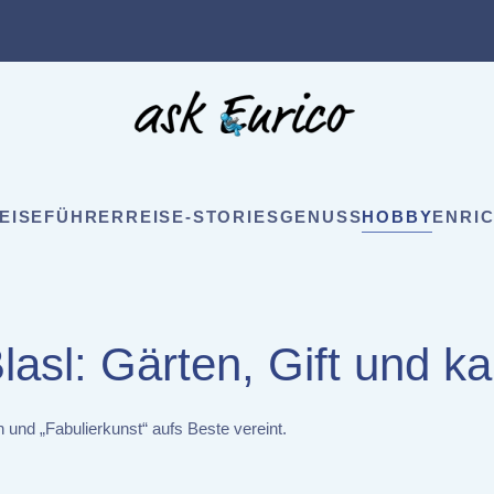
EISEFÜHRER
REISE-STORIES
GENUSS
HOBBY
ENRIC
lasl: Gärten, Gift und k
 und „Fabulierkunst“ aufs Beste vereint.