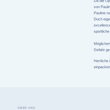
Da die Opf
von Pauli
Pauline na
Doch eigen
excellenc
sportliche
Möglicher
Gefahr ge
Herrliche
einpacken
ÜBER UNS