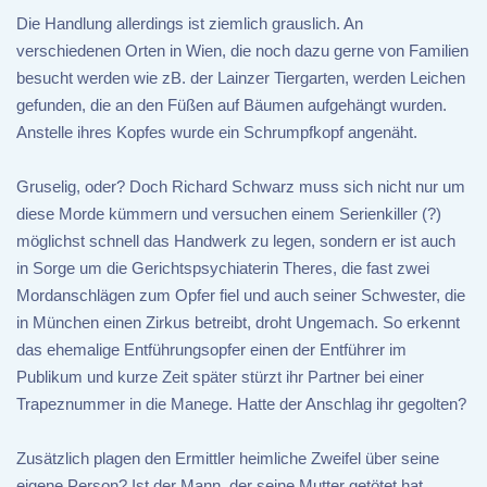
Die Handlung allerdings ist ziemlich grauslich. An
verschiedenen Orten in Wien, die noch dazu gerne von Familien
besucht werden wie zB. der Lainzer Tiergarten, werden Leichen
gefunden, die an den Füßen auf Bäumen aufgehängt wurden.
Anstelle ihres Kopfes wurde ein Schrumpfkopf angenäht.
Gruselig, oder? Doch Richard Schwarz muss sich nicht nur um
diese Morde kümmern und versuchen einem Serienkiller (?)
möglichst schnell das Handwerk zu legen, sondern er ist auch
in Sorge um die Gerichtspsychiaterin Theres, die fast zwei
Mordanschlägen zum Opfer fiel und auch seiner Schwester, die
in München einen Zirkus betreibt, droht Ungemach. So erkennt
das ehemalige Entführungsopfer einen der Entführer im
Publikum und kurze Zeit später stürzt ihr Partner bei einer
Trapeznummer in die Manege. Hatte der Anschlag ihr gegolten?
Zusätzlich plagen den Ermittler heimliche Zweifel über seine
eigene Person? Ist der Mann, der seine Mutter getötet hat,