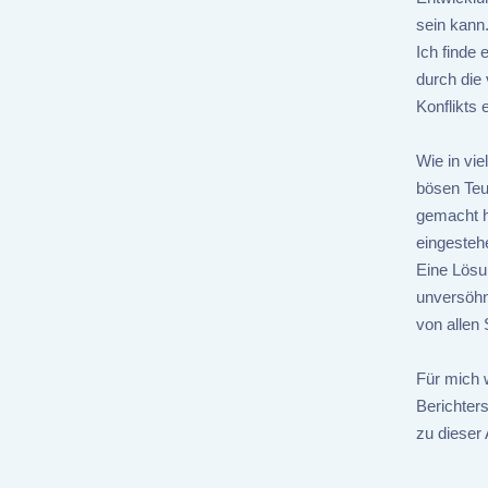
sein kann
Ich finde
durch die
Konflikts e
Wie in vi
bösen Teuf
gemacht ha
eingesteh
Eine Lösu
unversöhn
von allen 
Für mich 
Berichter
zu dieser