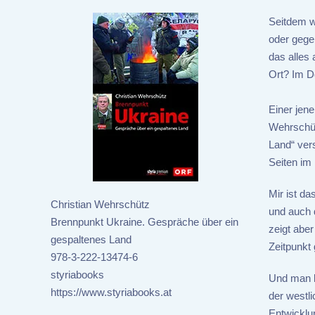
Seitdem w
oder gegen
das alles
Ort? Im D
Einer jene
Wehrschüt
Land“ ver
Seiten im 
Mir ist da
Christian Wehrschütz
und auch 
Brennpunkt Ukraine. Gespräche über ein
zeigt aber
gespaltenes Land
Zeitpunkt
978-3-222-13474-6
styriabooks
Und man k
https://www.styriabooks.at
der westli
Entwicklu