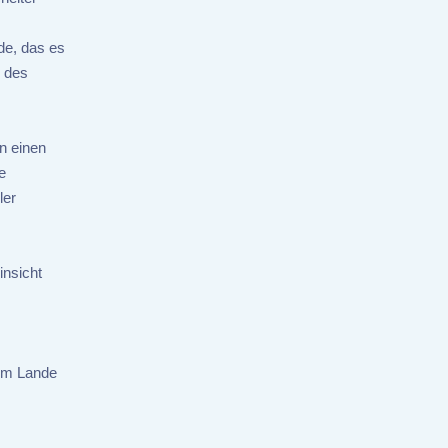
de, das es
 des
n einen
e
ler
insicht
 im Lande