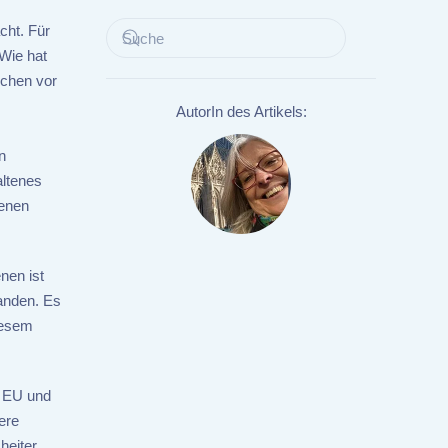
cht. Für
 Wie hat
schen vor
AutorIn des Artikels:
n
ltenes
denen
nen ist
fanden. Es
diesem
r EU und
ere
heiter