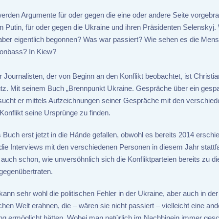
erden Argumente für oder gegen die eine oder andere Seite vorgebra
 Putin, für oder gegen die Ukraine und ihren Präsidenten Selenskyj.
 aber eigentlich begonnen? Was war passiert? Wie sehen es die Men
onbass? In Kiew?
r Journalisten, der von Beginn an den Konflikt beobachtet, ist Christia
z. Mit seinem Buch „Brennpunkt Ukraine. Gespräche über ein gespa
sucht er mittels Aufzeichnungen seiner Gespräche mit den verschie
Konflikt seine Ursprünge zu finden.
s Buch erst jetzt in die Hände gefallen, obwohl es bereits 2014 erschie
die Interviews mit den verschiedenen Personen in diesem Jahr statt
 auch schon, wie unversöhnlich sich die Konfliktparteien bereits zu 
 gegenübertraten.
ann sehr wohl die politischen Fehler in der Ukraine, aber auch in de
chen Welt erahnen, die – wären sie nicht passiert – vielleicht eine and
ng ermöglicht hätten. Wobei man natürlich im Nachhinein immer gesc