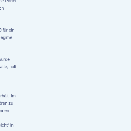
he Partei
ch
 für ein
 Regime
 wurde
tte, holt
rhält. Im
ören zu
Innen
cht“ in