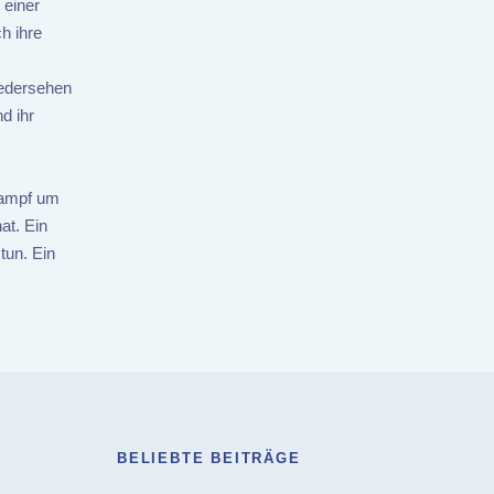
 einer
h ihre
iedersehen
d ihr
Kampf um
at. Ein
tun. Ein
BELIEBTE BEITRÄGE