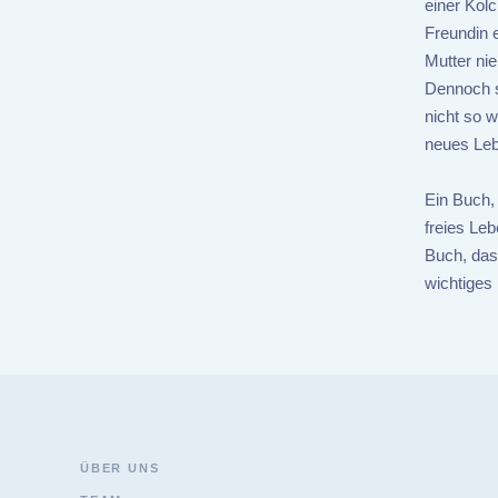
einer Kolc
Freundin e
Mutter ni
Dennoch si
nicht so w
neues Leb
Ein Buch,
freies Leb
Buch, das 
wichtiges
ÜBER UNS