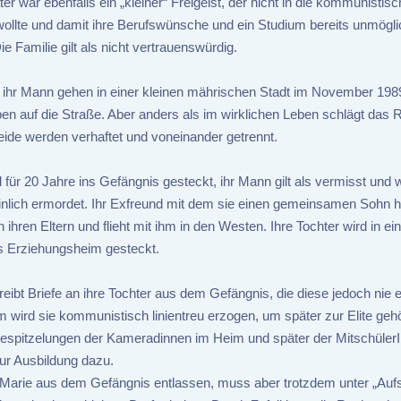
er war ebenfalls ein „kleiner“ Freigeist, der nicht in die kommunistisc
 wollte und damit ihre Berufswünsche und ein Studium bereits unmögli
e Familie gilt als nicht vertrauenswürdig.
 ihr Mann gehen in einer kleinen mährischen Stadt im November 1989
en auf die Straße. Aber anders als im wirklichen Leben schlägt das
eide werden verhaftet und voneinander getrennt.
 für 20 Jahre ins Gefängnis gesteckt, ihr Mann gilt als vermisst und
nlich ermordet. Ihr Exfreund mit dem sie einen gemeinsamen Sohn ha
 ihren Eltern und flieht mit ihm in den Westen. Ihre Tochter wird in ein
es Erziehungsheim gesteckt.
eibt Briefe an ihre Tochter aus dem Gefängnis, die diese jedoch nie e
m wird sie kommunistisch linientreu erzogen, um später zur Elite geh
espitzelungen der Kameradinnen im Heim und später der Mitschüler
ur Ausbildung dazu.
 Marie aus dem Gefängnis entlassen, muss aber trotzdem unter „Aufsi