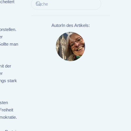
cheitert
AutorIn des Artikels:
rstellen.
er
ollte man
it der
er
ngs stark
esten
reiheit
mokratie.