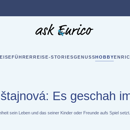
EISEFÜHRER
REISE-STORIES
GENUSS
HOBBY
ENRIC
štajnová: Es geschah 
eiheit sein Leben und das seiner Kinder oder Freunde aufs Spiel set