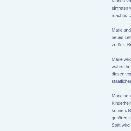
Maries Vat
eintreten
machte. Di
Marie und
neues Leb
zurück. B
Marie wird
wahrschei
diesen von
staatlich
Marie schr
Kinderhei
können. B
gehören z
Spät wird