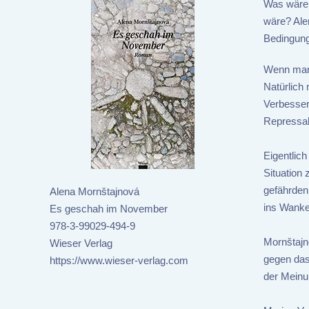
Was wäre 
wäre? Ale
Bedingung
Wenn man n
Natürlich
Verbesser
Repressali
Eigentlich
Situation
gefährden
Alena Mornštajnová
ins Wan
Es geschah im November
978-3-99029-494-9
Mornštajno
Wieser Verlag
gegen das
https://www.wieser-verlag.com
der Meinu