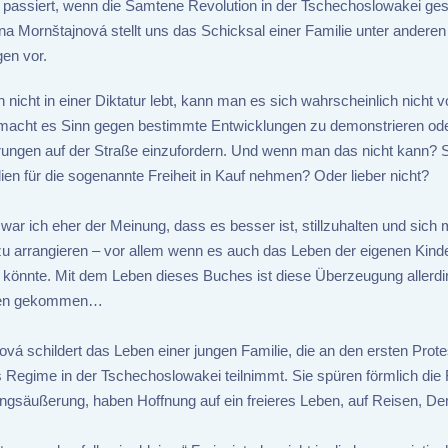
passiert, wenn die Samtene Revolution in der Tschechoslowakei ges
na Mornštajnová stellt uns das Schicksal einer Familie unter anderen
en vor.
icht in einer Diktatur lebt, kann man es sich wahrscheinlich nicht vo
 macht es Sinn gegen bestimmte Entwicklungen zu demonstrieren od
ungen auf der Straße einzufordern. Und wenn man das nicht kann? S
en für die sogenannte Freiheit in Kauf nehmen? Oder lieber nicht?
 war ich eher der Meinung, dass es besser ist, stillzuhalten und sich m
 zu arrangieren – vor allem wenn es auch das Leben der eigenen Kind
 könnte. Mit dem Leben dieses Buches ist diese Überzeugung allerdi
ken gekommen…
vá schildert das Leben einer jungen Familie, die an den ersten Prot
 Regime in der Tschechoslowakei teilnimmt. Sie spüren förmlich die F
ngsäußerung, haben Hoffnung auf ein freieres Leben, auf Reisen, De